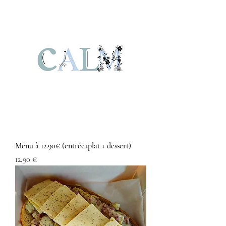
Menu à 12.90€ (entrée+plat + dessert)
Prix
12,90 €