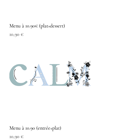
Menu à 10.90€ (plat+dessert)
Prix
10,90 €
Menu à 10.90 (entrée+plat)
Prix
10,90 €